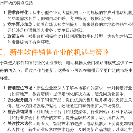
州市场的特点包括：
需求多样化
：从中小型企业到大型机构，不同规模的客户对电话机器
的功能需求各异，例如自动外呼、客户筛选、数据记录等。
竞争逐步加剧
：随着市场认知度的提升，越来越多的本地软件销售公
开始涉足电话机器人业务，竞争日趋激烈。
政策支持
：郑州政府积极推动科技创新和数字化转型，为智能营销工
的发展提供了有利环境。
三、新生软件销售企业的机遇与策略
于新进入软件销售行业的企业来说，电话机器人低门槛贴牌模式提供了一
得的切入点。通过合作与创新，这些企业可以在郑州乃至更广泛的市场中
杯羹。
精准定位市场
：新生企业应深入了解本地客户的需求，针对特定行业
（如房地产、教育培训）提供定制化解决方案，避免同质化竞争。
强化服务能力
：除了销售产品，提供优质的售后服务和培训支持是关
键。这不仅能增强客户黏性，还能通过口碑传播扩大市场份额。
整合营销渠道
：利用线上平台（如社交媒体、行业网站）和线下活动
（如行业展会）相结合的方式，提升品牌知名度，吸引潜在客户。
关注技术迭代
：随着人工智能技术的进步，电话机器人正变得更加智
和人性化。新生企业应紧跟技术趋势，及时更新产品功能，以满足客