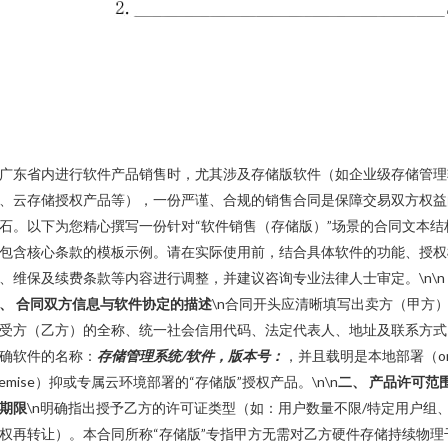
广东省内进行软件产品销售时，尤其涉及存储版软件（如企业级存储管理
、云存储授权产品等），一份严谨、合规的销售合同是保障交易双方权益
石。以下为您精心撰写一份针对“软件销售（存储版）”场景的合同文本结
包含核心条款的模板示例。请在实际使用前，结合具体软件的功能、授权
、维保及续费条款等内容进行调整，并建议咨询专业法律人士审定。\n\n
、 合同双方信息与软件协定的描述
\n合同开头应清晰填写出卖方（甲方
受方（乙方）的全称、统一社会信用代码、法定代表人、地址及联系方式
确软件的名称：
存储管理系统/软件，版本号：
，并且载明是本地部署（on
remise）抑或专属云环境部署的“存储版”授权产品。\n\n
二、 产品许可范
期限
\n明确指出授予乙方的许可证类型（如：用户数量不限/特定用户组
权再转让）。本合同所称“存储版”专指甲方无需对乙方硬件存储持续物理